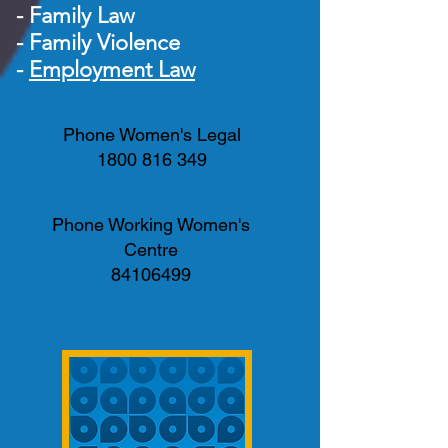
-
Family Law
-
Family Violence
-
Employment Law
Phone Women's Legal
1800 816 349
Phone Working Women's
Centre
84106499