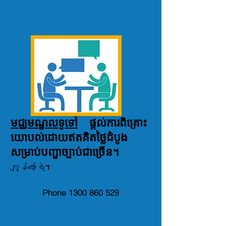
មជ្ឈមណ្ឌលទូទៅ
ផ្តល់ការពិគ្រោះ
យោបល់ដោយឥតគិតថ្លៃដំបូង
សម្រាប់បញ្ហាច្បាប់ជាច្រើន។
ကျွန်တော့်ရဲ។
Phone 1300 860 529