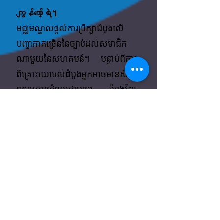
ကျွန်တော့်ရဲ។
មជ្ឈមណ្ឌលផ្តល់ការប្រឹក្សាដំបូងលើ
បញ្ហាភាគច្រើននៃច្បាប់ដល់សមាជិក
ណាមួយនៃសហគមន៍។ បន្ទាប់ពីការ
ពិគ្រោះយោបល់ដំបូងអ្នកអាចមានសិទ្ធិ
ទទួលបានជំនួយជាបន្ត។ ម៉្យាងវិញ
ទៀតបញ្ហារបស់អ្នកអាចត្រូវបានបញ្ជូន
ភ្លាមៗទៅជំនួយផ្នែកច្បាប់អ្នកសុំ
ឯកជនឬសេវាមិនមែនច្បាប់ផ្សេង
ទៀត។
ក្នុងករណីមួយចំនួនអតិថិជនត្រូវបាន
ផ្តល់ដំបូន្មានឬជំនួយដែលកំពុងបន្ត។
ជំនួយដែលកំពុងបន្តនិង / ឬការ
តំណាងរបស់តុលាការអាចប្រើបាន