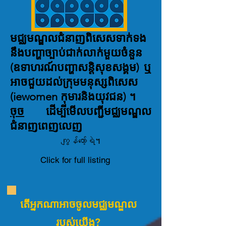
មជ្ឈមណ្ឌលជំនាញពិសេសទាក់ទង
នឹងបញ្ហាច្បាប់ជាក់លាក់មួយចំនួន
(ឧទាហរណ៍បញ្ហាសន្តិសុខសង្គម) ឬ
អាចជួយដល់ក្រុមមនុស្សពិសេស
(iewomen កុមារនិងយុវជន) ។
ចុច
ដើម្បីមើលបញ្ជីមជ្ឈមណ្ឌល
ជំនាញពេញលេញ
ကျွန်တော့်ရဲ។
Click for full listing
តើអ្នកណាអាចចូលមជ្ឈមណ្ឌល
របស់យើង?