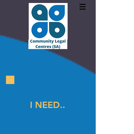
I
NEED..